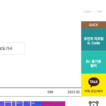
Login
Join
리프팅
Dr. 홍 필러
눈성형
코성형
전후사진
598
2023.05.18