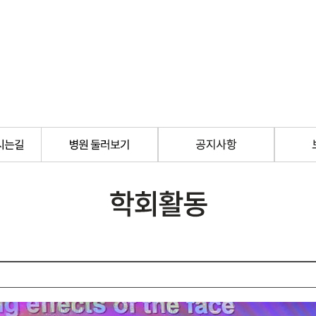
조각 달걀주사
비대칭 교정
샤프코
샤프라인 실