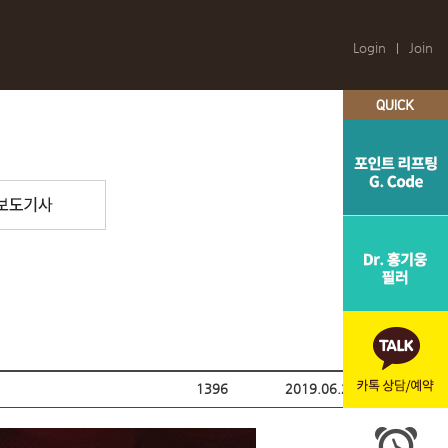
Login
Join
리프팅
Dr. 홍 필러
눈성형
코성형
전후사진
1396
2019.06.29