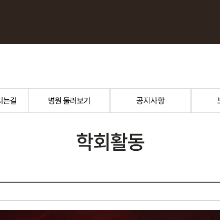
조각 달걀주사
비대칭 교정
샤프코
샤프라인 실